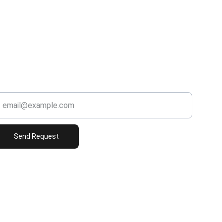
Email
nfo@jedandobarbrend.com
our Email
Send Request