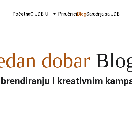
Početna
O JDB-U
Priručnici
Blog
Saradnja sa JDB
edan dobar
 Blo
 brendiranju i kreativnim kam