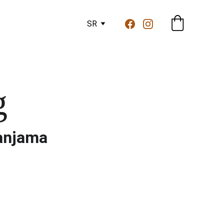
SR
g 
panjama