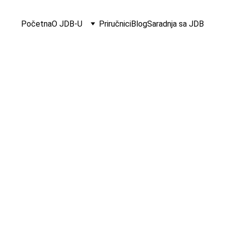
Početna
O JDB-U
Priručnici
Blog
Saradnja sa JDB
26 kamp
inspiraci
Kampanje koj
na marketing 
$11.99